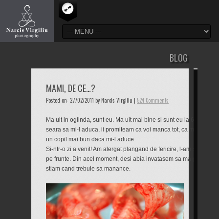
BLOG
MAMI, DE CE…?
Posted on: 27/02/2011 by Narcis Virgiliu |
524 Comments
Ma uit in oglinda, sunt eu. Ma uit mai bine si sunt eu la 6 ani. Ma 
seara sa mi-l aduca, ii promiteam ca voi manca tot, ca ma voi culc
un copil mai bun daca mi-l aduce.
Si-ntr-o zi a venit! Am alergat plangand de fericire, l-am strans la 
pe frunte. Din acel moment, desi abia invatasem sa ma ghidez dup
stiam cand trebuie sa manance.