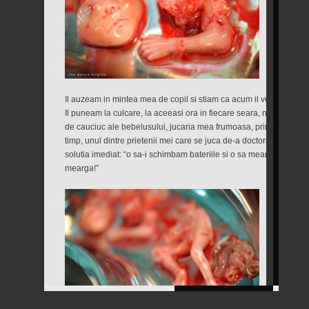
Il auzeam in mintea mea de copil si stiam ca acum il voi duce la b
Il puneam la culcare, la aceeasi ora in fiecare seara, nu inainte
de cauciuc ale bebelusului, jucaria mea frumoasa, primita de la p
timp, unul dintre prietenii mei care se juca de-a doctorul l-a stric
solutia imediat: “o sa-i schimbam bateriile si o sa mearga din nou
mearga!”