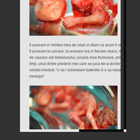
Il auzeam in mintea mea de copil si stiam ca acum il voi duce la b
Il puneam la culcare, la aceeasi ora in fiecare seara, nu inainte
de cauciuc ale bebelusului, jucaria mea frumoasa, primita de la p
timp, unul dintre prietenii mei care se juca de-a doctorul l-a stric
solutia imediat: “o sa-i schimbam bateriile si o sa mearga din nou
mearga!”