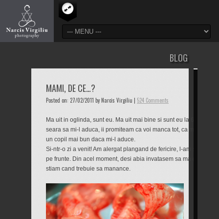
BLOG
MAMI, DE CE…?
Posted on: 27/02/2011 by Narcis Virgiliu |
524 Comments
Ma uit in oglinda, sunt eu. Ma uit mai bine si sunt eu la 6 ani. Ma 
seara sa mi-l aduca, ii promiteam ca voi manca tot, ca ma voi culc
un copil mai bun daca mi-l aduce.
Si-ntr-o zi a venit! Am alergat plangand de fericire, l-am strans la 
pe frunte. Din acel moment, desi abia invatasem sa ma ghidez dup
stiam cand trebuie sa manance.