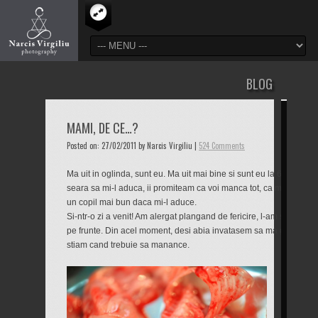
BLOG
MAMI, DE CE…?
Posted on: 27/02/2011 by Narcis Virgiliu |
524 Comments
Ma uit in oglinda, sunt eu. Ma uit mai bine si sunt eu la 6 ani. Ma 
seara sa mi-l aduca, ii promiteam ca voi manca tot, ca ma voi culc
un copil mai bun daca mi-l aduce.
Si-ntr-o zi a venit! Am alergat plangand de fericire, l-am strans la 
pe frunte. Din acel moment, desi abia invatasem sa ma ghidez dup
stiam cand trebuie sa manance.