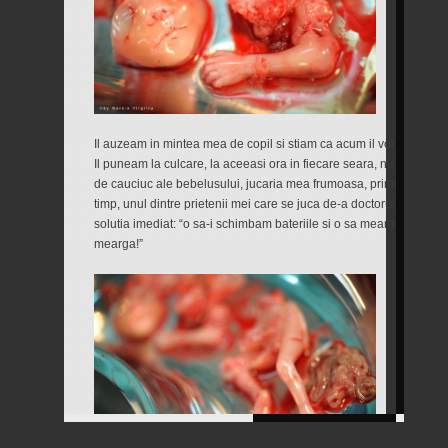
Il auzeam in mintea mea de copil si stiam ca acum il voi duce la b
Il puneam la culcare, la aceeasi ora in fiecare seara, nu inainte
de cauciuc ale bebelusului, jucaria mea frumoasa, primita de la p
timp, unul dintre prietenii mei care se juca de-a doctorul l-a stric
solutia imediat: “o sa-i schimbam bateriile si o sa mearga din nou
mearga!”