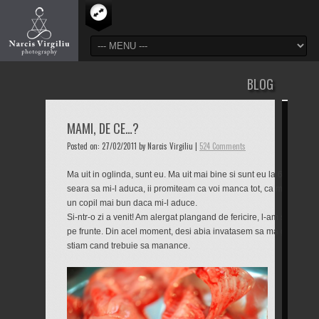
BLOG
MAMI, DE CE…?
Posted on: 27/02/2011 by Narcis Virgiliu |
524 Comments
Ma uit in oglinda, sunt eu. Ma uit mai bine si sunt eu la 6 ani. Ma 
seara sa mi-l aduca, ii promiteam ca voi manca tot, ca ma voi culc
un copil mai bun daca mi-l aduce.
Si-ntr-o zi a venit! Am alergat plangand de fericire, l-am strans la 
pe frunte. Din acel moment, desi abia invatasem sa ma ghidez dup
stiam cand trebuie sa manance.