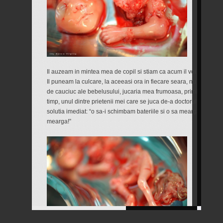
Il auzeam in mintea mea de copil si stiam ca acum il voi duce la b
Il puneam la culcare, la aceeasi ora in fiecare seara, nu inainte
de cauciuc ale bebelusului, jucaria mea frumoasa, primita de la p
timp, unul dintre prietenii mei care se juca de-a doctorul l-a stric
solutia imediat: “o sa-i schimbam bateriile si o sa mearga din nou
mearga!”