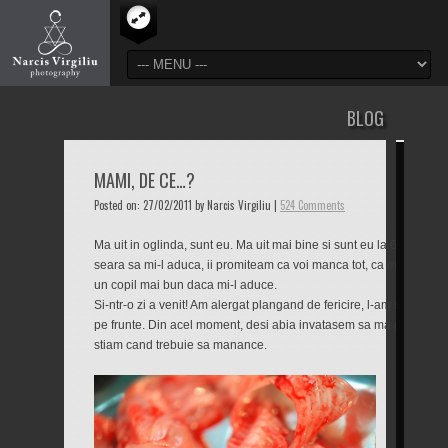
BLOG
MAMI, DE CE…?
Posted on: 27/02/2011 by Narcis Virgiliu |
524 Comments
Ma uit in oglinda, sunt eu. Ma uit mai bine si sunt eu la 6 ani. Ma 
seara sa mi-l aduca, ii promiteam ca voi manca tot, ca ma voi culc
un copil mai bun daca mi-l aduce.
Si-ntr-o zi a venit! Am alergat plangand de fericire, l-am strans la 
pe frunte. Din acel moment, desi abia invatasem sa ma ghidez dup
stiam cand trebuie sa manance.