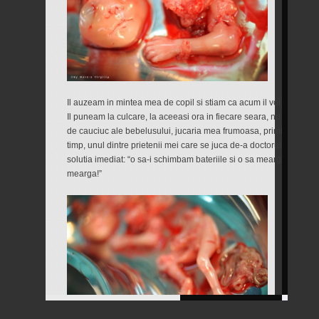
Il auzeam in mintea mea de copil si stiam ca acum il voi duce la b
Il puneam la culcare, la aceeasi ora in fiecare seara, nu inainte
de cauciuc ale bebelusului, jucaria mea frumoasa, primita de la p
timp, unul dintre prietenii mei care se juca de-a doctorul l-a stric
solutia imediat: “o sa-i schimbam bateriile si o sa mearga din nou
mearga!”