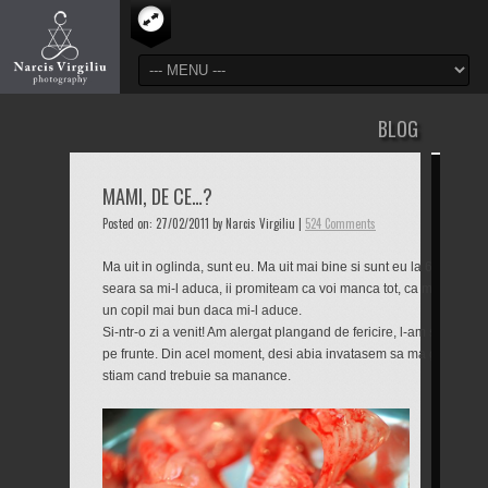
BLOG
MAMI, DE CE…?
Posted on: 27/02/2011 by Narcis Virgiliu |
524 Comments
Ma uit in oglinda, sunt eu. Ma uit mai bine si sunt eu la 6 ani. Ma 
seara sa mi-l aduca, ii promiteam ca voi manca tot, ca ma voi culc
un copil mai bun daca mi-l aduce.
Si-ntr-o zi a venit! Am alergat plangand de fericire, l-am strans la 
pe frunte. Din acel moment, desi abia invatasem sa ma ghidez dup
stiam cand trebuie sa manance.