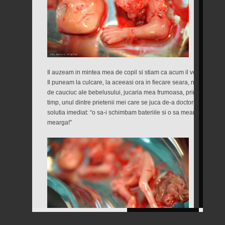
Il auzeam in mintea mea de copil si stiam ca acum il voi duce la b
Il puneam la culcare, la aceeasi ora in fiecare seara, nu inainte
de cauciuc ale bebelusului, jucaria mea frumoasa, primita de la p
timp, unul dintre prietenii mei care se juca de-a doctorul l-a stric
solutia imediat: “o sa-i schimbam bateriile si o sa mearga din nou
mearga!”