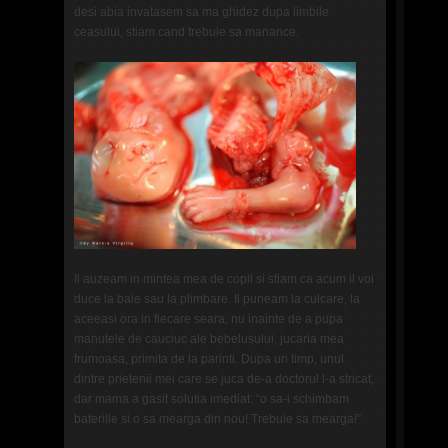
desi abia invatasem sa ma ghidez dupa limbile
ceasului, stiam cand trebuie sa manance.
Il auzeam in mintea mea de copil si stiam ca acum il voi
duce la baie sau la plimbare. Il puneam la culcare, la
aceeasi ora in fiecare seara, nu inainte de a pupa
manutele de cauciuc ale bebelusului, jucaria mea
frumoasa, primita de la parinti. Dupa un timp, unul
dintre prietenii mei care se juca de-a doctorul l-a stricat,
dar mama a gasit solutia imediat: “o sa-i schimbam
bateriile si o sa mearga din nou! Trebuie sa mearga!”