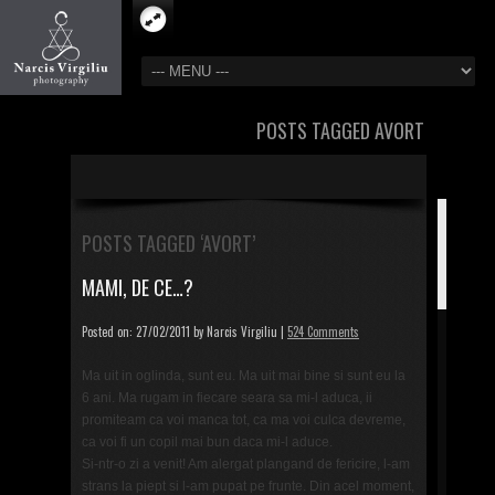
POSTS TAGGED AVORT
POSTS TAGGED ‘AVORT’
MAMI, DE CE…?
Posted on: 27/02/2011 by Narcis Virgiliu |
524 Comments
Ma uit in oglinda, sunt eu. Ma uit mai bine si sunt eu la
6 ani. Ma rugam in fiecare seara sa mi-l aduca, ii
promiteam ca voi manca tot, ca ma voi culca devreme,
ca voi fi un copil mai bun daca mi-l aduce.
Si-ntr-o zi a venit! Am alergat plangand de fericire, l-am
strans la piept si l-am pupat pe frunte. Din acel moment,