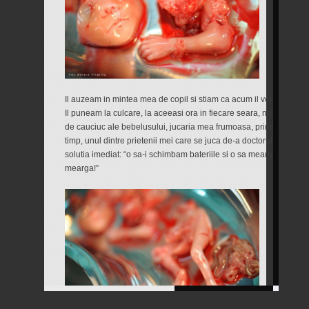
Il auzeam in mintea mea de copil si stiam ca acum il voi duce la b
Il puneam la culcare, la aceeasi ora in fiecare seara, nu inainte
de cauciuc ale bebelusului, jucaria mea frumoasa, primita de la p
timp, unul dintre prietenii mei care se juca de-a doctorul l-a stric
solutia imediat: “o sa-i schimbam bateriile si o sa mearga din nou
mearga!”