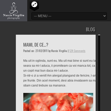
BLOG
MAMI, DE CE…?
Posted on: 27/02/2011 by Narcis Virgiliu |
524 Comments
Ma uit in oglinda, sunt eu. Ma uit mai bine si sunt eu la 6 ani. Ma 
seara sa mi-l aduca, ii promiteam ca voi manca tot, ca ma voi culc
un copil mai bun daca mi-l aduce.
Si-ntr-o zi a venit! Am alergat plangand de fericire, l-am strans la 
pe frunte. Din acel moment, desi abia invatasem sa ma ghidez dup
stiam cand trebuie sa manance.