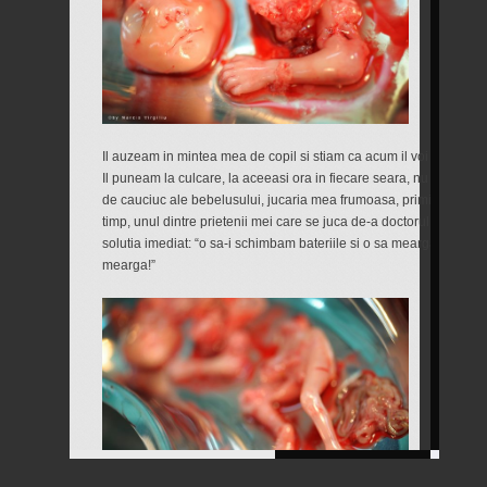
Il auzeam in mintea mea de copil si stiam ca acum il voi duce la b
Il puneam la culcare, la aceeasi ora in fiecare seara, nu inainte
de cauciuc ale bebelusului, jucaria mea frumoasa, primita de la p
timp, unul dintre prietenii mei care se juca de-a doctorul l-a stric
solutia imediat: “o sa-i schimbam bateriile si o sa mearga din nou
mearga!”