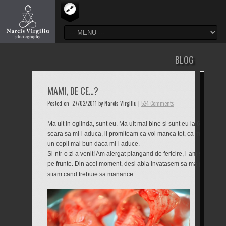
BLOG
MAMI, DE CE…?
Posted on: 27/02/2011 by Narcis Virgiliu |
524 Comments
Ma uit in oglinda, sunt eu. Ma uit mai bine si sunt eu la 6 ani. Ma 
seara sa mi-l aduca, ii promiteam ca voi manca tot, ca ma voi culc
un copil mai bun daca mi-l aduce.
Si-ntr-o zi a venit! Am alergat plangand de fericire, l-am strans la 
pe frunte. Din acel moment, desi abia invatasem sa ma ghidez dup
stiam cand trebuie sa manance.