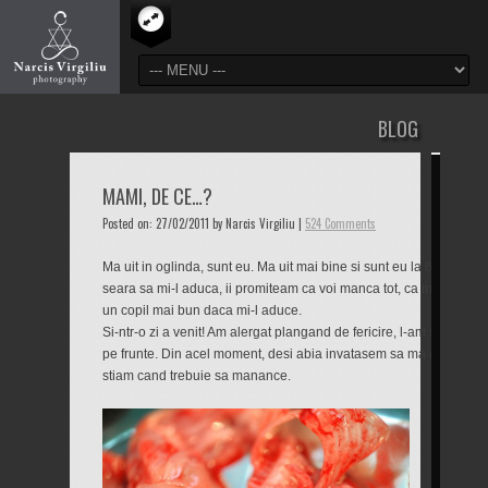
BLOG
MAMI, DE CE…?
Posted on: 27/02/2011 by Narcis Virgiliu |
524 Comments
Ma uit in oglinda, sunt eu. Ma uit mai bine si sunt eu la 6 ani. Ma 
seara sa mi-l aduca, ii promiteam ca voi manca tot, ca ma voi culc
un copil mai bun daca mi-l aduce.
Si-ntr-o zi a venit! Am alergat plangand de fericire, l-am strans la 
pe frunte. Din acel moment, desi abia invatasem sa ma ghidez dup
stiam cand trebuie sa manance.