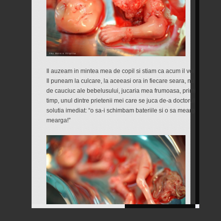
Il auzeam in mintea mea de copil si stiam ca acum il voi duce la b
Il puneam la culcare, la aceeasi ora in fiecare seara, nu inainte
de cauciuc ale bebelusului, jucaria mea frumoasa, primita de la p
timp, unul dintre prietenii mei care se juca de-a doctorul l-a stric
solutia imediat: “o sa-i schimbam bateriile si o sa mearga din nou
mearga!”