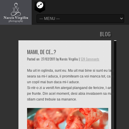
BLOG
MAMI, DE CE…?
Posted on: 27/02/2011 by Narcis Virgiliu |
524 Comments
Ma uit in oglinda, sunt eu. Ma uit mai bine si sunt eu la 6 ani. Ma 
seara sa mi-l aduca, ii promiteam ca voi manca tot, ca ma voi culc
un copil mai bun daca mi-l aduce.
Si-ntr-o zi a venit! Am alergat plangand de fericire, l-am strans la 
pe frunte. Din acel moment, desi abia invatasem sa ma ghidez dup
stiam cand trebuie sa manance.