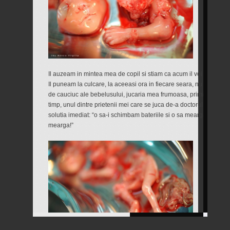
Il auzeam in mintea mea de copil si stiam ca acum il voi duce la b
Il puneam la culcare, la aceeasi ora in fiecare seara, nu inainte
de cauciuc ale bebelusului, jucaria mea frumoasa, primita de la p
timp, unul dintre prietenii mei care se juca de-a doctorul l-a stric
solutia imediat: “o sa-i schimbam bateriile si o sa mearga din nou
mearga!”