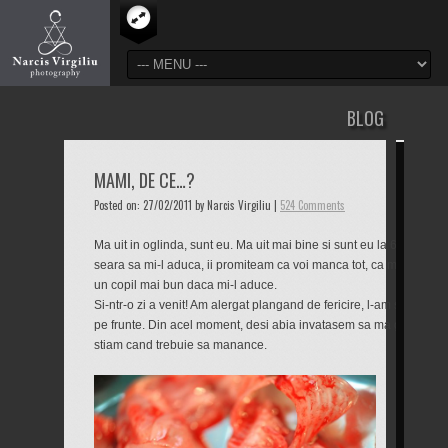
BLOG
MAMI, DE CE…?
Posted on: 27/02/2011 by Narcis Virgiliu |
524 Comments
Ma uit in oglinda, sunt eu. Ma uit mai bine si sunt eu la 6 ani. Ma 
seara sa mi-l aduca, ii promiteam ca voi manca tot, ca ma voi culc
un copil mai bun daca mi-l aduce.
Si-ntr-o zi a venit! Am alergat plangand de fericire, l-am strans la 
pe frunte. Din acel moment, desi abia invatasem sa ma ghidez dup
stiam cand trebuie sa manance.