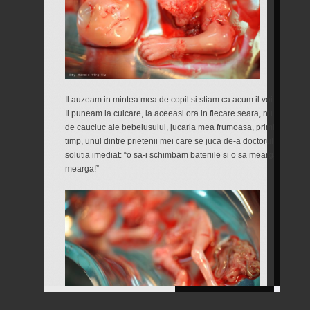
Il auzeam in mintea mea de copil si stiam ca acum il voi duce la b
Il puneam la culcare, la aceeasi ora in fiecare seara, nu inainte
de cauciuc ale bebelusului, jucaria mea frumoasa, primita de la p
timp, unul dintre prietenii mei care se juca de-a doctorul l-a stric
solutia imediat: “o sa-i schimbam bateriile si o sa mearga din nou
mearga!”