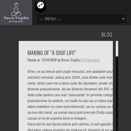
BLOG
MAKING OF “A SISIF LIFE”
Posted on: 12/04/2009 by Narcis Virgiliu |
13 Comments
Ehei, ce au trecut anii copiii mosului, ieri-alaltaieri pozam “Viata d
vulcanii noroiosi, adica prin 2004, una dintre cele mai controversa
mele, serie care mi-a adus sute de injuraturi, poate chiar mii, de la
diverse pseudonime, de pe diverse forumuri din RO, si specific d
Asta este partea cea mai “amuzanta” in privinta colegilor nostrii d
pseudonime la vedere, ca multi nu stiu sa-si ridice palaria cand 
afara retetelor cu care sunt obisnuiti, sa nu cumva sa faci altfel d
sa iesi din rand, sa ramai daca poti precum Dolly oaia clonata, caci
cacao si nu te exprimi bine in imagini .
Daca tot mi-am facut ordine prin arhiva, m-am gandit ca adevaratil
dezvalui cateva imagini de making of, imagini ce nu au fost aratate