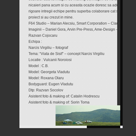
nicaieri pana acum si cu aceasta ocazie doresc sa aduc iar multu
rigoare intregii echipe pentru superba colaborare cat si firmelor c
proiect si au crezut in mine.
F64 Studio – Marian Alecsiu, Smart Corporation – Claudiu Popa,
Imaginii – Daniel Gora, Arvin Pre-Press, Ame-Design – Marcel E
Razvan Cojocaru
Echipa :
Narcis Virgiliu – fotograf
Tema: “Viata de Sisif” – concept Narcis Virgiliu
Locatie : Vulcanii Noroiosi
Model : C.B.
Model: Georgeta Vladutu
Model: Roxana Olaru
Bodyguard: Eugen Vladutu
Dtp: Razvan Socolov
Asistent foto & making of: Catalin Hodrescu
Asistent foto & making of: Sorin Toma