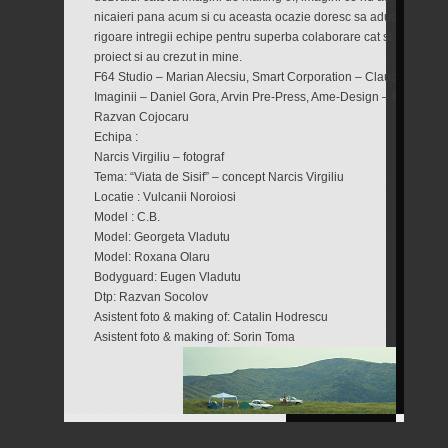
nicaieri pana acum si cu aceasta ocazie doresc sa aduc iar multu
rigoare intregii echipe pentru superba colaborare cat si firmelor c
proiect si au crezut in mine.
F64 Studio – Marian Alecsiu, Smart Corporation – Claudiu Popa,
Imaginii – Daniel Gora, Arvin Pre-Press, Ame-Design – Marcel E
Razvan Cojocaru
Echipa :
Narcis Virgiliu – fotograf
Tema: “Viata de Sisif” – concept Narcis Virgiliu
Locatie : Vulcanii Noroiosi
Model : C.B.
Model: Georgeta Vladutu
Model: Roxana Olaru
Bodyguard: Eugen Vladutu
Dtp: Razvan Socolov
Asistent foto & making of: Catalin Hodrescu
Asistent foto & making of: Sorin Toma