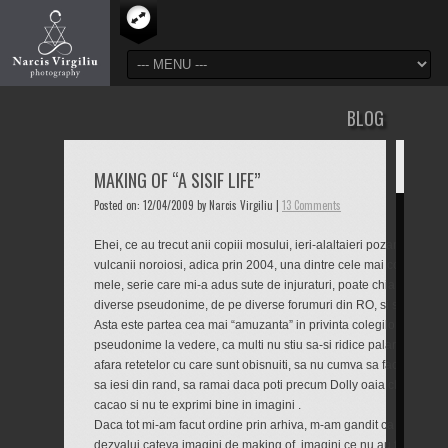
BLOG
MAKING OF “A SISIF LIFE”
Posted on: 12/04/2009 by Narcis Virgiliu |
13 Comments
Ehei, ce au trecut anii copiii mosului, ieri-alaltaieri pozam “Viata d
vulcanii noroiosi, adica prin 2004, una dintre cele mai controversa
mele, serie care mi-a adus sute de injuraturi, poate chiar mii, de la
diverse pseudonime, de pe diverse forumuri din RO, si specific d
Asta este partea cea mai “amuzanta” in privinta colegilor nostrii d
pseudonime la vedere, ca multi nu stiu sa-si ridice palaria cand 
afara retetelor cu care sunt obisnuiti, sa nu cumva sa faci altfel d
sa iesi din rand, sa ramai daca poti precum Dolly oaia clonata, caci
cacao si nu te exprimi bine in imagini .
Daca tot mi-am facut ordine prin arhiva, m-am gandit ca adevaratil
dezvalui cateva imagini de making of, imagini ce nu au fost aratate