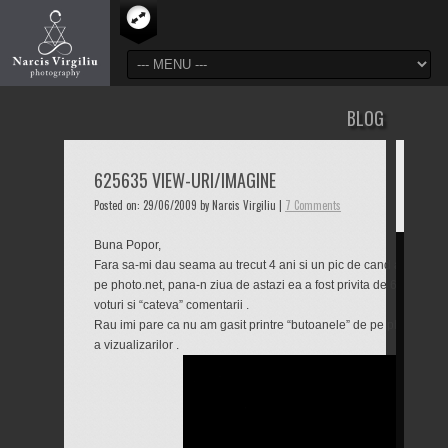
BLOG
625635 VIEW-URI/IMAGINE
Posted on: 29/06/2009 by Narcis Virgiliu |
7 Comments
Buna Popor,
Fara sa-mi dau seama au trecut 4 ani si un pic de cand am incar
pe photo.net, pana-n ziua de astazi ea a fost privita de 625635 de 
voturi si “cateva” comentarii .
Rau imi pare ca nu am gasit printre “butoanele” de pe photo.net o
a vizualizarilor .