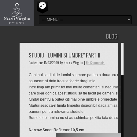
BLOG
STUDIU “LUMINI SI UMBRE” PART II
Posted on: 11/03/2009 by Narcis Virgiliu |
No Comments
Continui studiul de lumini si umbre partea a doua, cu doua instr
spuneam si data trecuta foarte dragi mie .
Intre timp am primit tot mai multe comentarii si nedumeriri inclusiv
care si-ar dori ca acest studiu sa fie facut pe oameni si cu subiec
fundal pentru a putea citi mai bine umbrele proiectate pe fundal, 
Marturisesc ca-n limita timpului disponibil daca am sa reusesc vo
oameni pentru relevanta studiului.
Sursele de lumina nu si-au schimbat pozitia fata de subiecti si nici
Narrow Snoot Reflector 10,5 cm