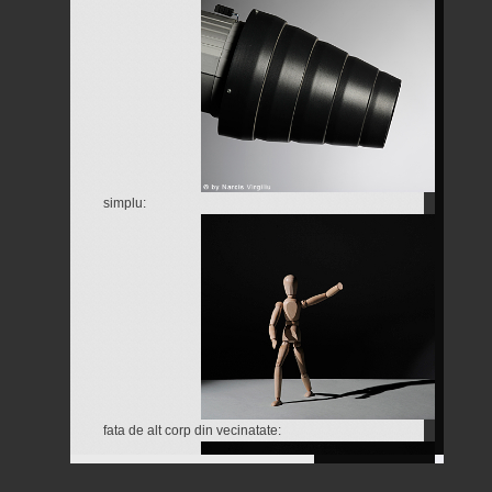
simplu:
fata de alt corp din vecinatate: