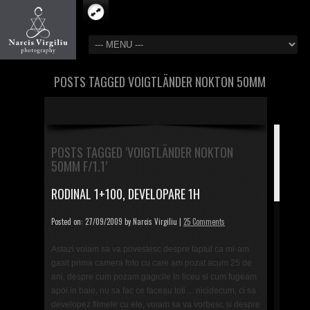
POSTS TAGGED VOIGTLÄNDER NOKTON 50MM
F/1.1
POSTS TAGGED ‘VOIGTLÄNDER NOKTON
50MM F/1.1’
RODINAL 1+100, DEVELOPARE 1H
Posted on: 27/09/2009 by Narcis Virgiliu |
25 Comments
Astazi voiam sa va povestesc despre faptul ca mi-am
gasit prima camera foto cu care am pozat acum 25 de
ani, despre cum pozam gagicile in liceu si cum fugeam
apoi in baie, nu sa fac ce faceau toti… nicidecum, ci sa
developez filmele cu ele, voiam sa va vorbesc si despre