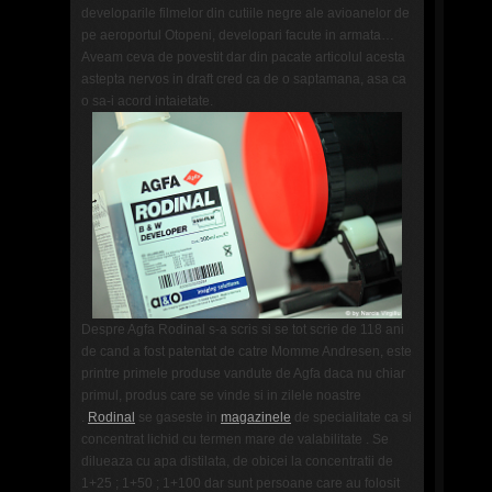
developarile filmelor din cutiile negre ale avioanelor de
pe aeroportul Otopeni, developari facute in armata…
Aveam ceva de povestit dar din pacate articolul acesta
astepta nervos in draft cred ca de o saptamana, asa ca
o sa-i acord intaietate.
Despre Agfa Rodinal s-a scris si se tot scrie de 118 ani
de cand a fost patentat de catre Momme Andresen, este
printre primele produse vandute de Agfa daca nu chiar
primul, produs care se vinde si in zilele noastre
.
Rodinal
se gaseste in
magazinele
de specialitate ca si
concentrat lichid cu termen mare de valabilitate . Se
dilueaza cu apa distilata, de obicei la concentratii de
1+25 ; 1+50 ; 1+100 dar sunt persoane care au folosit