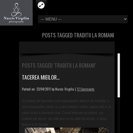
POSTS TAGGED TRADITII LA ROMANI
POSTS TAGGED ‘TRADITII LA ROMANI’
TACEREA MIEILOR…
Posted on: 22/04/2011 by Narcis Virgiliu |
12 Comments
Si plang de bucurie cum plangeam atunci de tristete. L-
am vrut pentru mine si n-am inteles nimic, pana intr-o zi,
cand totul a devenit clar. Cand trebuie sa plece, sa
sufere pe drum, sa uite aici si sa afle tot acolo, o face
fericit si in liniste.