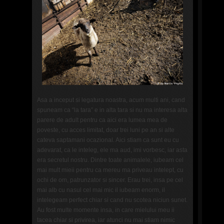
Asa a inceput si legatura noastra, acum multi ani, cand
spuneam ca “la tara” e in alta tara si nu ma interesa alta
parere de adult pentru ca aici era lumea mea de
poveste, cu acces limitat, doar trei luni pe an si alte
cateva saptamani ocazional. Aici stiam ca sunt eu cu
adevarat, ca le inteleg, ele ma aud, imi vorbesc, iar asta
era secretul nostru. Dintre toate animalele, iubeam cel
mai mult mieii pentru ca mereu ma priveau intelept, cu
ochi de om, patrunzator si sincer. Erau trei, insa pe cel
mai alb cu nasul cel mai mic il iubeam enorm, il
intelegeam perfect chiar si cand nu scotea niciun sunet.
Au fost multe momente insa, in care mielului meu ii
tacea chiar si privirea, iar atunci nu mai stiam nimic