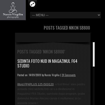
POSTS TAGGED NIKON SB800
POSTS TAGGED ‘NIKON SB800’
SEDINTA FOTO NUD IN MAGAZINUL F64
STUDIO
Posted on: 14/09/2009 by Narcis Virgiliu |
24 Comments
Ilford FP4PLUS 125 ISO/120
, a fost filmul ales pentru
aceasta mini sedinta foto ce s-a desfasurat in
magazinul F64 Studio, sambata dupa program, gratie
domnului Marian Alecsiu caruia ii multumesc si cu
aceasta ocazie !