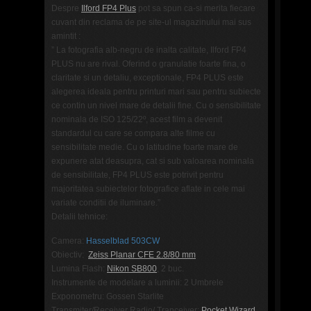
Despre
Ilford FP4 Plus
pot sa spun ca-si merita fiecare
cuvant din reclama de pe site-ul magazinului mai sus
amintit :
” La fotografia alb-negru de inalta calitate, Ilford FP4
PLUS nu are rival. Oferind o granulatie foarte fina, o
claritate si un detaliu, exceptionale, FP4 PLUS este
alegerea ideala pentru printuri mari sau pentru subiecte
ce contin un nivel mare de detalii fine. Cu o sensibilitate
nominala de ISO 125/22º, acest film a devenit
standardul cu care se compara alte filme cu
sensibilitate medie. Cu o latitudine foarte mare de
expunere atat deasupra, cat si sub valoarea nominala
de sensibilitate, FP4 PLUS este potrivit pentru
majoritatea subiectelor fotografice aflate in cele mai
variate conditii de iluminare.”
Detalii tehnice:
Camera:
Hasselblad 503CW
Obiectiv:
Zeiss Planar CFE 2.8/80 mm
Lumina Flash:
Nikon SB800
, 2 buc.
Instrumente de modelare a luminii: 2 Umbrele
Exponometru: Gossen Starlite
Transmiter/Receiver Radio/ Tranceiver:
Pocket Wizard