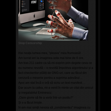
Stop Censorship
Hai neața lumea mea, “pleava” mea frumoasă!
Am lucrat ieri la imaginea asta mai bine de 6 ore.
Am tras 211 cadre ca să-mi exprim prin degete ceva ce
eu numesc revoltă – o revoltă împotriva algoritmului și a
fact-checkerilor plătiți de ONG-uri, care au făcut din
cenzură o meserie pentru a suprima adevărul…
Apoi am stat încă o oră să scriu un text manifest…
Dar acum la cafea, mi-a venit în minte un citat din unicul
și inegalabilul Eminescu:
„Oare glorie să fie a vorbi într-un pustiu?”
Și s-a făcut liniște.
N-am mai simțit nevoia să „condimentez” imaginea cu