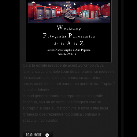
Ca si la editiile precedente acest workshop va va
familiariza cu diferitele tipuri de panorame, cu metodele
de realizare a lor si de asemenea cu aparatura
necesara obtinerii unei panorame perfecte fara “rupturi”
sau alte defecte.
In mod general panorama reprezinta o fotografie
continua, sau un ansamblu de fotografii care se
suprapun si care au fost potrivite si unite astfel incat
formeaza o reprezentare fotografica continua a
spatiului inconjurator.
READ MORE